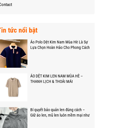
Contact
Tin tức nổi bật
Áo Polo Dệt Kim Nam Mùa Hè Là Sự
Lựa Chọn Hoàn Hảo Cho Phong Cách
Và Sự Thoải Mái
ÁO DỆT KIM LEN NAM MÙA HÈ –
THANH LỊCH & THOẢI MÁI
Bí quyết bảo quản len đúng cách –
Giữ áo len, mũ len luôn mềm mại như
mới!