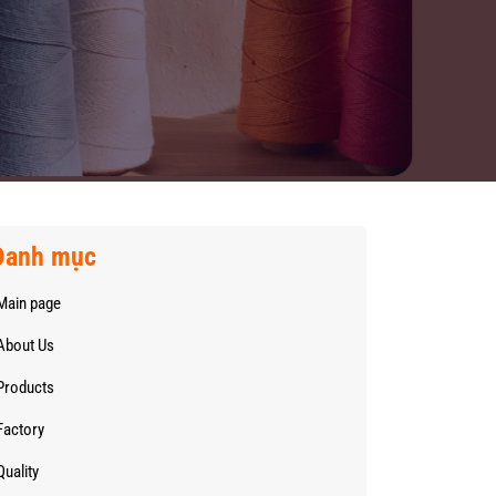
Danh mục
Main page
About Us
Products
Factory
Quality