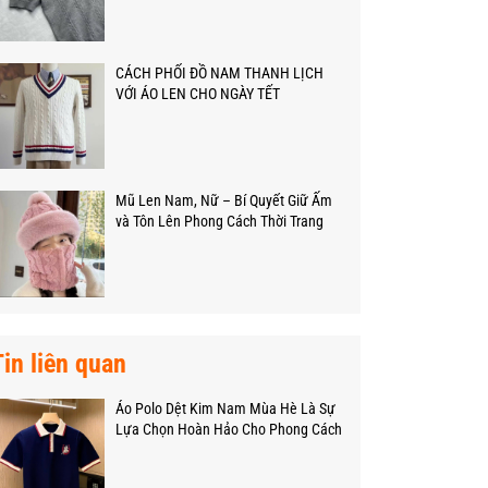
CÁCH PHỐI ĐỒ NAM THANH LỊCH
VỚI ÁO LEN CHO NGÀY TẾT
Mũ Len Nam, Nữ – Bí Quyết Giữ Ấm
và Tôn Lên Phong Cách Thời Trang
Mùa Đông
Tin liên quan
Áo Polo Dệt Kim Nam Mùa Hè Là Sự
Lựa Chọn Hoàn Hảo Cho Phong Cách
Và Sự Thoải Mái