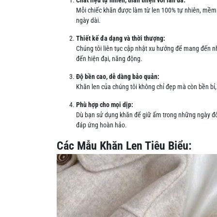
Chất liệu tự nhiên, thân thiện với làn da:
Mỗi chiếc khăn được làm từ len 100% tự nhiên, mềm m
ngày dài.
Thiết kế đa dạng và thời thượng:
Chúng tôi liên tục cập nhật xu hướng để mang đến n
đến hiện đại, năng động.
Độ bền cao, dễ dàng bảo quản:
Khăn len của chúng tôi không chỉ đẹp mà còn bền bỉ,
Phù hợp cho mọi dịp:
Dù bạn sử dụng khăn để giữ ấm trong những ngày đôn
đáp ứng hoàn hảo.
Các Mẫu Khăn Len Tiêu Biểu: