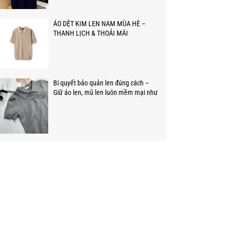
ÁO DỆT KIM LEN NAM MÙA HÈ –
THANH LỊCH & THOẢI MÁI
Bí quyết bảo quản len đúng cách –
Giữ áo len, mũ len luôn mềm mại như
mới!