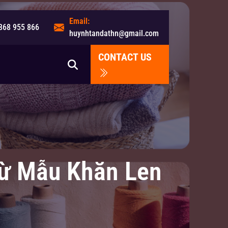
Email:
868 955 866
huynhtandathn@gmail.com
CONTACT US
ừ Mẫu Khăn Len