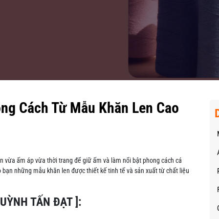
ng Cách Từ Mẫu Khăn Len Cao
en vừa ấm áp vừa thời trang để giữ ấm và làm nổi bật phong cách cá
ạn những mẫu khăn len được thiết kế tinh tế và sản xuất từ chất liệu
HUỲNH TẤN ĐẠT ]: