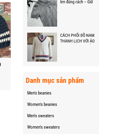
len đúng cách – Giữ
áo len, mũ len luôn
mềm mại như mới!
CÁCH PHỐI ĐỒ NAM
THANH LỊCH VỚI ÁO
LEN CHO NGÀY TẾT
0
Mũ len nam M8
Mũ len nam M6
Danh mục sản phẩm
$40,000.00
$40,000.00
Men's beanies
Women's beanies
Men's sweaters
Women's sweaters