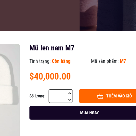
Mũ len nam M7
Tình trạng:
Còn hàng
Mã sản phẩm:
M7
$40,000.00
Số lượng:
THÊM VÀO GIỎ
MUA NGAY