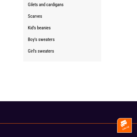
Gilets and cardigans
Scarves
Kid's beanies
Boy's sweaters
Girl's sweaters