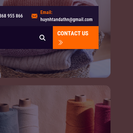
Email:
868 955 866
huynhtandathn@gmail.com
CONTACT US