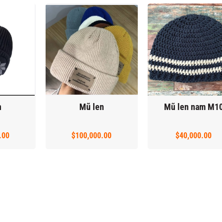
n
Mũ len
Mũ len nam M1
.00
$100,000.00
$40,000.00