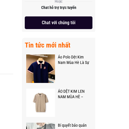
Hoặc
Chat hỗ trợ trực tuyến
Chat với chúng tôi
Tin tức mới nhất
Áo Polo Dệt Kim
Nam Mùa Hè Là Sự
Lựa Chọn Hoàn Hảo
Cho Phong Cách Và
Sự Thoải Mái
ÁO DỆT KIM LEN
NAM MÙA HÈ –
THANH LỊCH &
THOẢI MÁI
Bí quyết bảo quản