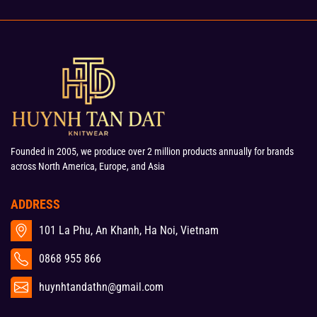
Founded in 2005, we produce over 2 million products annually for brands
across North America, Europe, and Asia
ADDRESS
101 La Phu, An Khanh, Ha Noi, Vietnam
0868 955 866
huynhtandathn@gmail.com