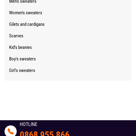
Men's sweaters
Women's sweaters
Gilets and cardigans
Scarves
Kid's beanies
Boy's sweaters
Girl's sweaters
HOTLINE
0868 955 866