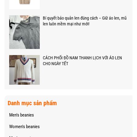
Bí quyết bảo quản len đúng cách – Giữ áo len, mũ
len luôn mềm mại như mới!
CÁCH PHỐI ĐỒ NAM THANH LỊCH VỚI ÁO LEN
CHO NGÀY TẾT
Danh mục sản phẩm
Men's beanies
Women's beanies