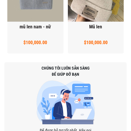
mũ len nam - nữ
Mũ len
$100,000.00
$100,000.00
CHÚNG TÔI LUÔN SẴN SÀNG
ĐỂ GIÚP ĐỠ BẠN
Để được hỗ trợ tốt nhất. Hãy gọi