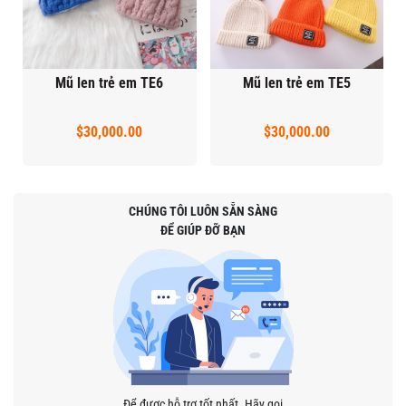
Mũ len trẻ em TE6
Mũ len trẻ em TE5
$30,000.00
$30,000.00
CHÚNG TÔI LUÔN SẴN SÀNG
ĐỂ GIÚP ĐỠ BẠN
Để được hỗ trợ tốt nhất. Hãy gọi