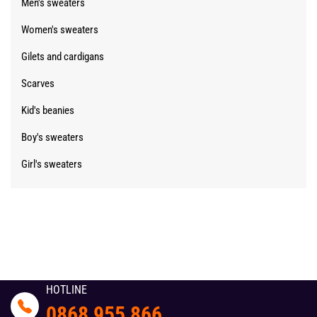
Men's sweaters
Women's sweaters
Gilets and cardigans
Scarves
Kid's beanies
Boy's sweaters
Girl's sweaters
HOTLINE
0868 955 866