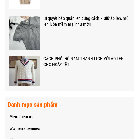
Bí quyết bảo quản len đúng cách – Giữ áo len, mũ
len luôn mềm mại như mới!
CÁCH PHỐI ĐỒ NAM THANH LỊCH VỚI ÁO LEN
CHO NGÀY TẾT
Danh mục sản phẩm
Men's beanies
Women's beanies